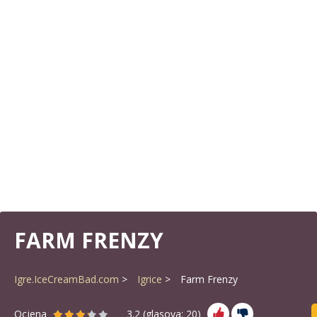
FARM FRENZY
Igre.IceCreamBad.com
Igrice
Farm Frenzy
Ocjena
3.2
(glasova:
20
)