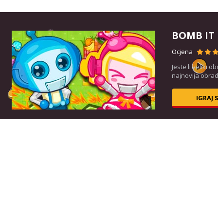
BOMB IT
Ocjena
ne i
Jeste li veliki 
...
najnovija obrad
IGRAJ 