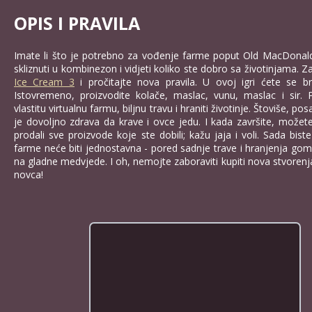
OPIS I PRAVILA
Imate li što je potrebno za vođenje farme poput Old MacDonald
skliznuti u kombinezon i vidjeti koliko ste dobro sa životinjama. Z
Ice Cream 3
i pročitajte nova pravila. U ovoj igri ćete se bri
Istovremeno, proizvodite kolače, maslac, vunu, maslac i sir.
vlastitu virtualnu farmu, biljnu travu i hraniti životinje. Štoviše, pos
je dovoljno zdrava da krave i ovce jedu. I kada završite, možete
prodali sve proizvode koje ste dobili; kažu jaja i voli. Sada biste
farme neće biti jednostavna - pored sadnje trave i hranjenja gomil
na gladne medvjede. I oh, nemojte zaboraviti kupiti nova stvoren
novca!