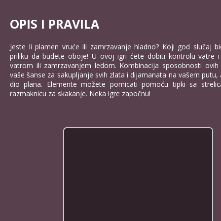
OPIS I PRAVILA
Jeste li plamen vruće ili zamrzavanje hladno? Koji god slučaj bi
priliku da budete oboje! U ovoj igri ćete dobiti kontrolu vatre i
vatrom ili zamrzavanjem ledom. Kombinacija sposobnosti ovih
vaše šanse za sakupljanje svih zlata i dijamanata na vašem putu, a
dio plana. Elemente možete pomicati pomoću tipki sa strelica
razmaknicu za skakanje. Neka igre započnu!