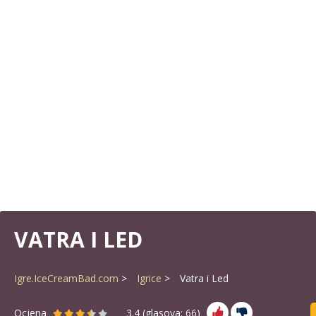
VATRA I LED
Igre.IceCreamBad.com
Igrice
Vatra i Led
Ocjena
3.4
(glasova:
66
)