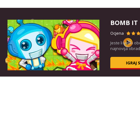
BOMB IT
Ocjena
Jeste li veliki 
najnovija obrad
IGRAJ 