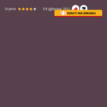
Ocjena
3.8
(glasova:
201
)
IGRATI NA EKRANU