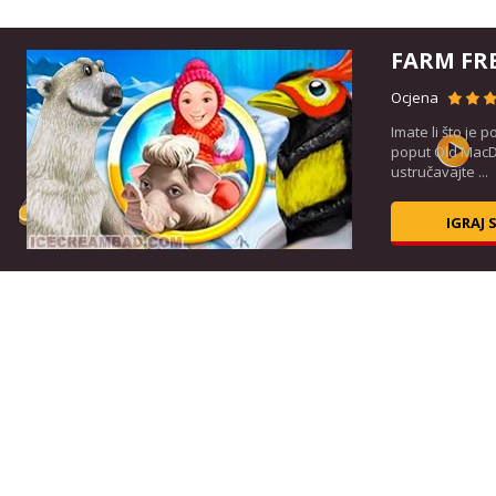
FARM FR
Ocjena
Imate li što je
poput Old MacD
ustručavajte ...
IGRAJ 