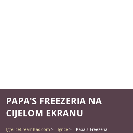
PAPA'S FREEZERIA NA
CIJELOM EKRANU
Igre.IceCreamBad.com
Igrice
Papa's Freezeria