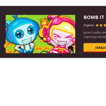
BOMB IT
Ocjena
ite
Jeste li veliki 
.
najnovija obrad
IGRAJ 