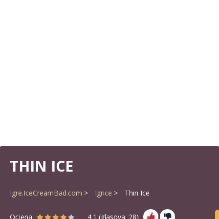
THIN ICE
Igre.IceCreamBad.com
Igrice
Thin Ice
Ocjena
4.1
(glasova:
28
)