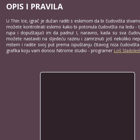
OPIS I PRAVILA
U Thin Ice, igrač je dužan raditi s eskimom da bi čudovišta stvarn
možete kontrolirati eskimo kako bi potonula čudovišta na ledu - 
rupa i dopuštajući im da padnu! I, naravno, kada su sva čudov
možete nastaviti na sljedeću razinu i zamrznuti još nekoliko nep
mišem i radite svoj put prema ispuštanju čitavog niza čudovišta
grafika koju vam donosi Nitrome studio - programer
Loš Sladoled